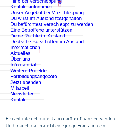
Hilfe bei Verschleppung
Kontakt aufnehmen
Unser Angebot bei Verschleppung
Am 20.3.2019 gab der Groove Choir ein
Du wirst im Ausland festgehalten
Du befürchtest verschleppt zu werden
Frühlingskonzert im Campus Daniel zugunsten von
Eine Betroffene unterstützen
jungen, schutzbedürftigen Frauen mit
Deine Rechte im Ausland
Migrationshintergrund in der Kriseneinrichtung
Deutsche Botschaften im Ausland
PAPATYA.
Informationen
Aktuelles
Mit einem fröhlichen Mix aus Pop, Soul und Jazz bot
Über uns
der Chor nicht nur einen genussvollen Abend für die
Infomaterial
ca. 150 Gäste, sondern ‚ersang‘ auch noch ein
Weitere Projekte
Fortbildungsangebote
Spendenergebnis von 1300.- Euro zur Unterstützung
Jetzt spenden
der Arbeit der Kriseneinrichtung Papatya, also eine
Mitarbeit
doppelte Freude! Mit den Spendengeldern wird das
Newsletter
Notwendigste beschafft, was die Mädchen und
Kontakt
jungen Frauen brauchen, wenn sie ohne alles von
zuhause weglaufen. Auch die eine oder andere
Freizeitunternehmung kann darüber finanziert werden.
Und manchmal braucht eine junge Frau auch ein