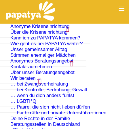
Anonyme Kriseneinrichtung
Über die Kriseneinrichtung
Kann ich zu PAPATYA kommen?
Wie geht es bei PAPATYA weiter?
Unser gemeinsamer Alltag
Stimmen ehemaliger Mädchen
Anonymes Beratungsangebot
Kontakt aufnehmen
Über unser Beratungsangebot
Wir beraten …
… bei Zwangsverheiratung
… bei Kontrolle, Bedrohung, Gewalt
… wenn du dich anders fühlst
Groove Choir Frühlingskonzert
… LGBTI*Q
… Paare, die sich nicht lieben dürfen
zugunsten Papatya
… Fachkräfte und private Unterstützer:innen
Deine Rechte in der Familie
Beratungsstellen in Deutschland