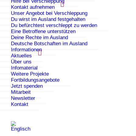
Hilfe bei Verschleppung
Soll deine Freundin gegen ihren Willen verheiratet
Kontakt aufnehmen
werden?
Unser Angebot bei Verschleppung
Du wirst im Ausland festgehalten
Hilfst du einem jungen Mann, der
Du befürchtest verschleppt zu werden
zwangsverheiratet werden soll?
Eine Betroffene unterstützen
Deine Rechte im Ausland
Kennst du jemanden, der ins Ausland gebracht
Deutsche Botschaften im Ausland
werden soll?
Informationen
Aktuelles
Wird eine Schülerin von ihrer Familie unter Druck
Über uns
gesetzt, bedroht oder kontrolliert?
Infomaterial
Weitere Projekte
Arbeiten Sie mit Jugendlichen und suchen
Fortbildungsangebote
kollegiale Beratung?
Jetzt spenden
Mitarbeit
Wir beraten Sie!
Niemand kann alles wissen.
Newsletter
Gemeinsam können wir überlegen, welche
Kontakt
Möglichkeiten es gibt, die Betroffenen zu unterstützen.
Manchmal trauen sich Jugendliche nicht, Hilfe zu
holen, selbst wenn Beratung für sie erreichbar ist.
Helfende können eine Brücke zum Beratungsangebot