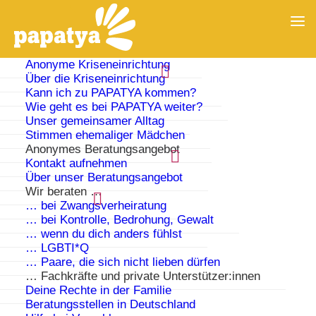
Anonyme Kriseneinrichtung
Über die Kriseneinrichtung
Kann ich zu PAPATYA kommen?
Wie geht es bei PAPATYA weiter?
Unser gemeinsamer Alltag
Stimmen ehemaliger Mädchen
Anonymes Beratungsangebot
Kontakt aufnehmen
Über unser Beratungsangebot
Wir beraten …
… bei Zwangsverheiratung
… bei Kontrolle, Bedrohung, Gewalt
… wenn du dich anders fühlst
Auch Helfende brauchen Hilfe
… LGBTI*Q
… Paare, die sich nicht lieben dürfen
… Fachkräfte und private Unterstützer:innen
Machst du dir Sorgen um jemanden mit
Deine Rechte in der Familie
Problemen in der Familie?
Beratungsstellen in Deutschland