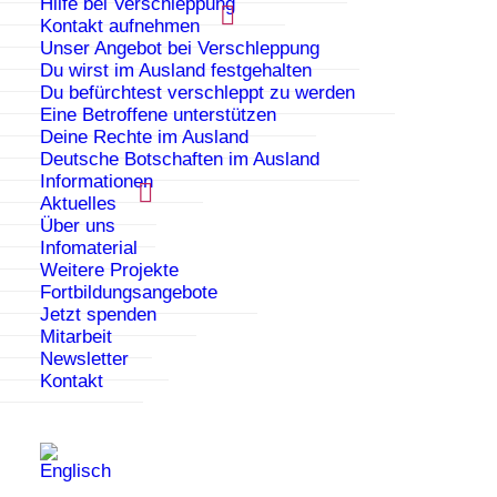
Hilfe bei Verschleppung
den du nicht liebst?
Kontakt aufnehmen
Unser Angebot bei Verschleppung
Wirst du gar nicht erst gefragt, ob du heiraten
Du wirst im Ausland festgehalten
möchtest?
Du befürchtest verschleppt zu werden
Eine Betroffene unterstützen
Bist du noch minderjährig? Fühlst du dich viel zu
Deine Rechte im Ausland
jung zum Heiraten?
Deutsche Botschaften im Ausland
Informationen
Hast du einen Freund, sollst aber jemand anderen
Aktuelles
heiraten?
Über uns
Infomaterial
Wirst du mit Heiratskandidaten unter Druck
Weitere Projekte
gesetzt?
Fortbildungsangebote
Jetzt spenden
Bist du bereits gegen deinen Willen verheiratet
Mitarbeit
worden? Darfst du dich nicht scheiden lassen?
Newsletter
Kontakt
Niemand darf dich zwingen gegen deinen Willen zu
heiraten
!
Zwangsverheiratungen und Ehen unter
Minderjährigen sind in Deutschland verboten. Du
allein darfst entscheiden, ob und wen du heiratest. Du
hast das Recht NEIN zu sagen! Keine Religion oder