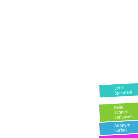
Heute startet Papatya die
Präventionskampagne #HolDirHilfe gegen
Zwangsheirat und Verschleppung. Der kurze
Film #HolDirHilfe ermutigt alle, die von
Zwangsheirat und Verschleppung bedroht
sind, sich rechtzeitig Hilfe zu holen!
Weiterlesen
Jetzt
Spenden!
Seite
schnell
verlassen
Anonym
surfen