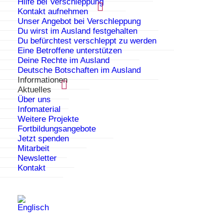
Hilfe bei Verschleppung
Kontakt aufnehmen
Unser Angebot bei Verschleppung
Du wirst im Ausland festgehalten
Du befürchtest verschleppt zu werden
Eine Betroffene unterstützen
Deine Rechte im Ausland
Deutsche Botschaften im Ausland
Informationen
20. Todestag von Hatun Sürücü – Ihr
Aktuelles
Kampf für Freiheit bleibt unvergessen
Über uns
Infomaterial
07.02.2025
Weitere Projekte
Fortbildungsangebote
2025 jährt sich der Todestag von Hatun
Jetzt spenden
Sürücü zum 20. Mal. Gemeinsam mit dem
Mitarbeit
Arbeitskreis Zwangsverheiratung hat
Newsletter
PAPATYA an der Gedenkveranstaltung und der
Kontakt
Kranzniederlegung zu ihren Ehren
teilgenommen.