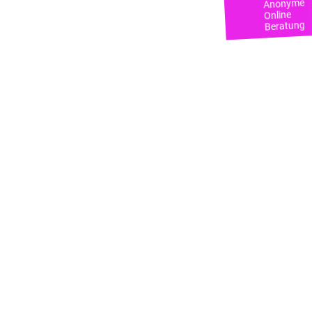
Anonyme
Online
Beratung
Groove Choir Frühlingskonzert
zugunsten Papatya
25.03.2019
Am 20.3.2019 gab der Groove Choir ein
Frühlingskonzert im Campus Daniel
zugunsten von jungen, schutzbedürftigen
Mädchen und jungen Frauen in der
Kriseneinrichtung.
Weiterlesen