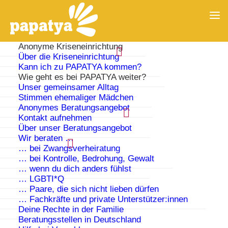
Anonyme Kriseneinrichtung
Über die Kriseneinrichtung
Kann ich zu PAPATYA kommen?
Wie geht es bei PAPATYA weiter?
Unser gemeinsamer Alltag
Stimmen ehemaliger Mädchen
Anonymes Beratungsangebot
Kontakt aufnehmen
Über unser Beratungsangebot
Wir beraten …
… bei Zwangsverheiratung
… bei Kontrolle, Bedrohung, Gewalt
… wenn du dich anders fühlst
… LGBTI*Q
Wie geht es weiter, wenn ich
… Paare, die sich nicht lieben dürfen
… Fachkräfte und private Unterstützer:innen
bei PAPATYA bin?
Deine Rechte in der Familie
Beratungsstellen in Deutschland