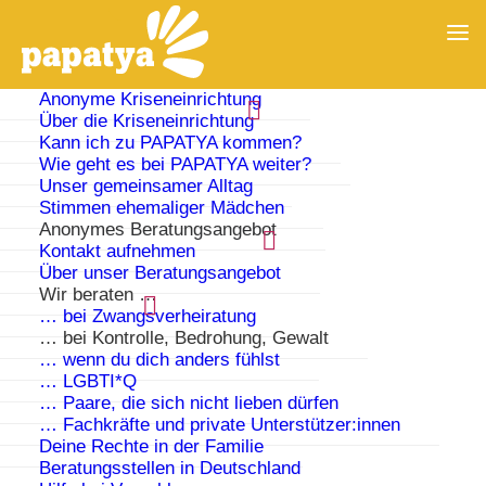
Anonyme Kriseneinrichtung
Über die Kriseneinrichtung
Kann ich zu PAPATYA kommen?
Wie geht es bei PAPATYA weiter?
Unser gemeinsamer Alltag
Stimmen ehemaliger Mädchen
Anonymes Beratungsangebot
Kontakt aufnehmen
Über unser Beratungsangebot
Wir beraten …
… bei Zwangsverheiratung
… bei Kontrolle, Bedrohung, Gewalt
… wenn du dich anders fühlst
Du suchst einen Ausweg?
… LGBTI*Q
… Paare, die sich nicht lieben dürfen
… Fachkräfte und private Unterstützer:innen
Wirst du geschlagen und gedemütigt?
Deine Rechte in der Familie
Beratungsstellen in Deutschland
Vertraut dir deine Familie nicht und kontrolliert