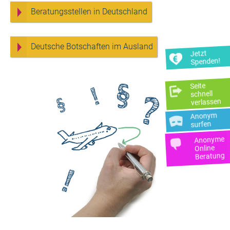
Beratungsstellen in Deutschland
Deutsche Botschaften im Ausland
Jetzt
Spenden!
Seite
schnell
verlassen
Anonym
surfen
Anonyme
Online
Beratung