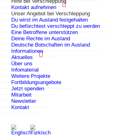
Verschleppung!
Hilfe bei Verschleppung
Kontakt aufnehmen
Unser Angebot bei Verschleppung
Du wirst im Ausland festgehalten
Immer wieder werden Mädchen und junge
Du befürchtest verschleppt zu werden
Frauen gegen ihren Willen in das Herkunftsland
Eine Betroffene unterstützen
ihrer Familie verschleppt und zwangsverheiratet.
Deine Rechte im Ausland
Deutsche Botschaften im Ausland
Wenn du dich selbst gefährdet fühlst oder dir als
Informationen
Außenstehende:r etwas auffällt, handle!
Aktuelles
Über uns
Infomaterial
Weitere Projekte
Ich werde gegen meinen
Fortbildungsangebote
Willen im Ausland
Jetzt spenden
festgehalten
Mitarbeit
Newsletter
Kontakt
Ich befürchte, im Urlaub zurückgelassen oder
verheiratet zu werden