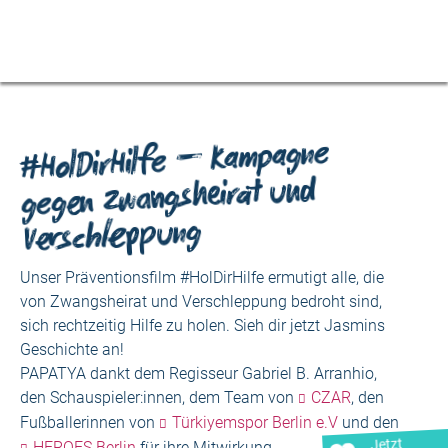
#HolDirHilfe – Kampagne
gegen Zwangsheirat und
Verschleppung
Unser Präventionsfilm #HolDirHilfe ermutigt alle, die
von Zwangsheirat und Verschleppung bedroht sind,
sich rechtzeitig Hilfe zu holen. Sieh dir jetzt Jasmins
Geschichte an!
PAPATYA dankt dem Regisseur Gabriel B. Arranhio,
den Schauspieler:innen, dem Team von
CZAR
, den
Fußballerinnen von
Türkiyemspor Berlin e.V
und den
Jetzt
HEROES Berlin
für ihre Mitwirkung.