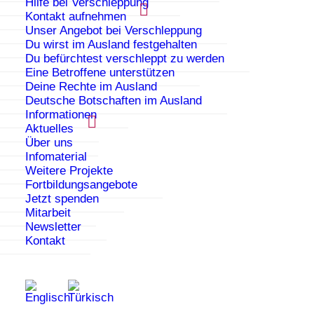
Hilfe bei Verschleppung
Aktuelles
Kontakt aufnehmen
Unser Angebot bei Verschleppung
Du wirst im Ausland festgehalten
Du befürchtest verschleppt zu werden
Eine Betroffene unterstützen
Deine Rechte im Ausland
Deutsche Botschaften im Ausland
Informationen
Aktuelles
Über uns
Infomaterial
Weitere Projekte
Fortbildungsangebote
20. Todestag von Hatun Sürücü – Ihr
Jetzt spenden
Kampf für Freiheit bleibt unvergessen
Mitarbeit
07.02.2025
Newsletter
Kontakt
2025 jährt sich der Todestag von Hatun
Sürücü zum 20. Mal. Gemeinsam mit dem
Arbeitskreis Zwangsverheiratung hat
PAPATYA an der Gedenkveranstaltung und der
Kranzniederlegung zu ihren Ehren