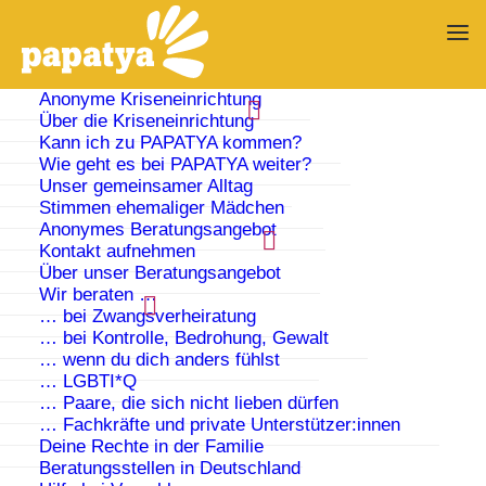
Anonyme Kriseneinrichtung
Über die Kriseneinrichtung
Kann ich zu PAPATYA kommen?
Papatya bietet
Wie geht es bei PAPATYA weiter?
Unser gemeinsamer Alltag
Stimmen ehemaliger Mädchen
Schutz und
Anonymes Beratungsangebot
Kontakt aufnehmen
Beratung…
Über unser Beratungsangebot
Wir beraten …
… bei Zwangsverheiratung
… bei familiärer Gewalt, Zwangsverheiratung
… bei Kontrolle, Bedrohung, Gewalt
und Verschleppung.
… wenn du dich anders fühlst
… LGBTI*Q
… Paare, die sich nicht lieben dürfen
… Fachkräfte und private Unterstützer:innen
Deine Rechte in der Familie
Beratungsstellen in Deutschland