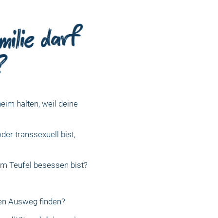
milie darf
?
eim halten, weil deine
der transsexuell bist,
om Teufel besessen bist?
nen Ausweg finden?