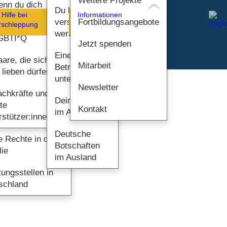
Weitere Projekte
nn du dich
Du befürchtest
Hilfe bei
Informationen
rs fühlst
verschleppt zu
Fortbildungsangebote
rschleppung
werden
GBTI*Q
Jetzt spenden
Eine
are, die sich
Mitarbeit
Betroffene
 lieben dürfen
unterstützen
Newsletter
chkräfte und
Deine Rechte
te
Kontakt
im Ausland
rstützer:innen
Deutsche
e Rechte in der
Botschaften
lie
im Ausland
ungsstellen in
schland