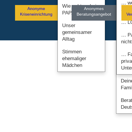
… we
Wie geht es bei
Anonyme
Anonymes
ande
PAPATYA weiter?
Kriseneinrichtung
Beratungsangebot
Ve
… L
Unser
gemeinsamer
… Pa
Alltag
nicht
Stimmen
… Fa
ehemaliger
priva
Mädchen
Unte
Dein
Fami
Berat
Deut