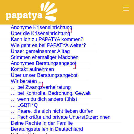
Anonyme Kriseneinrichtung
Über die Kriseneinrichtung
Kann ich zu PAPATYA kommen?
Wie geht es bei PAPATYA weiter?
Unser gemeinsamer Alltag
Stimmen ehemaliger Mädchen
Anonymes Beratungsangebot
Kontakt aufnehmen
Über unser Beratungsangebot
Wir beraten …
… bei Zwangsverheiratung
… bei Kontrolle, Bedrohung, Gewalt
… wenn du dich anders fühlst
Nimm Kontakt mit uns auf!
… LGBTI*Q
… Paare, die sich nicht lieben dürfen
Wenn du uns kontaktierst, setzen wir uns so bald wie
… Fachkräfte und private Unterstützer:innen
Deine Rechte in der Familie
möglich, jedenfalls innerhalb von 72 Stunden, mit dir
Beratungsstellen in Deutschland
in Verbindung und suchen gemeinsam nach einem