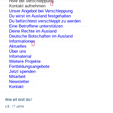
Hilfe bei Verschleppung
Ausweg.
Kontakt aufnehmen
Unser Angebot bei Verschleppung
Schick uns jetzt deine Infos!
Du wirst im Ausland festgehalten
Du befürchtest verschleppt zu werden
Eine Betroffene unterstützen
Deine Rechte im Ausland
Wo bist du? In welchem Land, welcher Stadt?
Deutsche Botschaften im Ausland
z.B.: Türkei, Diyarbakır oder Libanon, Beirut
Informationen
Aktuelles
Über uns
Infomaterial
Weitere Projekte
Seit wann bist du im Ausland?
Fortbildungsangebote
Jetzt spenden
z.B.: seit 2 Wochen
Mitarbeit
Newsletter
Kontakt
Wie alt bist du?
z.B.: 17 Jahre