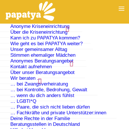
Anonyme Kriseneinrichtung
Über die Kriseneinrichtung
Kann ich zu PAPATYA kommen?
Wie geht es bei PAPATYA weiter?
Unser gemeinsamer Alltag
Stimmen ehemaliger Mädchen
Anonymes Beratungsangebot
Kontakt aufnehmen
Über unser Beratungsangebot
Wir beraten …
… bei Zwangsverheiratung
… bei Kontrolle, Bedrohung, Gewalt
… wenn du dich anders fühlst
Muslim Women Across Europe
… LGBTI*Q
– Voices From Behind the Veil
… Paare, die sich nicht lieben dürfen
… Fachkräfte und private Unterstützer:innen
Deine Rechte in der Familie
Beratungsstellen in Deutschland