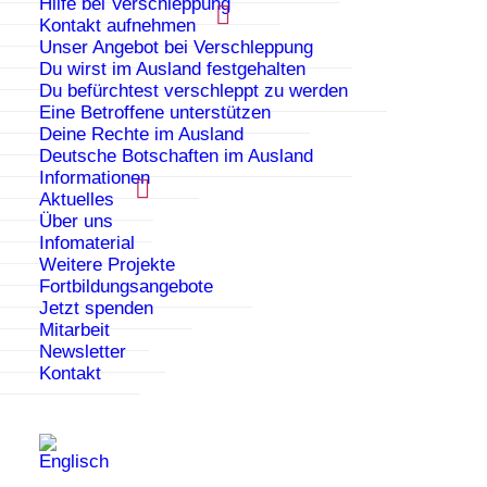
Hilfe bei Verschleppung
Kontakt aufnehmen
Unser Angebot bei Verschleppung
Du wirst im Ausland festgehalten
Projektzeitraum: 2001-2002
Du befürchtest verschleppt zu werden
Eine Betroffene unterstützen
Die drei in der Praxis arbeitenden Projekte interviewen
Deine Rechte im Ausland
Klientinnen über ihre Lebenssituation und ihre
Deutsche Botschaften im Ausland
Gewalterfahrungen und stellen je fünf Lebensläufe
Informationen
Aktuelles
anonymisiert und übersetzt ins Netz. Die Universität
Über uns
Nantes liefert die technische Expertise für den
Infomaterial
Umgang mit dem Internet.
Weitere Projekte
Fortbildungsangebote
Im Anschluss findet ein Austausch zwischen den
Jetzt spenden
Ländern statt, der mit Konferenzen in Amsterdam,
Mitarbeit
Paris und Nottingham einer breiteren Öffentlichkeit
Newsletter
vorgestellt wird. Ziel ist es, Fachkräfte anhand der
Kontakt
Erfahrungen der Klientinnen für deren Situation zu
sensibilisieren.
Partnerorganisationen: