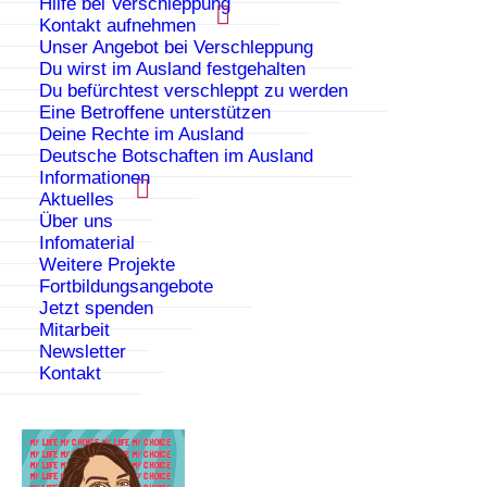
Hilfe bei Verschleppung
Kontakt aufnehmen
Der zweisprachige Flyer enthält alle wichtige
Unser Angebot bei Verschleppung
Informationen über die Kriseneinrichtung.
Du wirst im Ausland festgehalten
Du befürchtest verschleppt zu werden
Eine Betroffene unterstützen
Flyer Deutsch / Türkisch
bestellen –
Deine Rechte im Ausland
Download als PDF
Deutsche Botschaften im Ausland
Informationen
Flyer Deutsch / Arabisch
bestellen –
Download als
Aktuelles
PDF
Über uns
Infomaterial
Weitere Projekte
Flyer Deutsch / Russisch
bestellen –
Download als
Fortbildungsangebote
PDF
Jetzt spenden
Mitarbeit
Flyer Deutsch / Farsi
bestellen –
Download als PDF
Newsletter
Kontakt