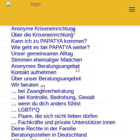
Anonyme Kriseneinrichtung
Über die Kriseneinrichtung
Kann ich zu PAPATYA kommen?
Wie geht es bei PAPATYA weiter?
Unser gemeinsamer Alltag
Stimmen ehemaliger Mädchen
Anonymes Beratungsangebot
Kontakt aufnehmen
Über unser Beratungsangebot
Wir beraten …
… bei Zwangsverheiratung
… bei Kontrolle, Bedrohung, Gewalt
… wenn du dich anders fühlst
… LGBTI*Q
… Paare, die sich nicht lieben dürfen
… Fachkräfte und private Unterstützer:innen
Deine Rechte in der Familie
Flyer Kriseneinrichtung PAPATYA
Beratungsstellen in Deutschland
Faltflyer, zweisprachig, A6 lang